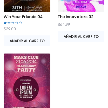
Win Your Friends 04
The Innovators 02
$
64.99
V
$
29.00
al
o
AÑADIR AL CARRITO
ra
d
AÑADIR AL CARRITO
o
c
o
n
1.
0
0
d
e
5