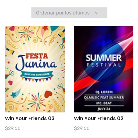
por
los
últimos
Win Your Friends 03
Win Your Friends 02
$
29.66
$
29.66