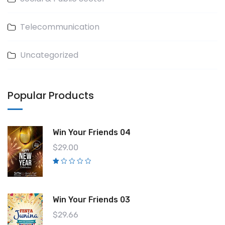
Telecommunication
Uncategorized
Popular Products
Win Your Friends 04
$
29.00
V
al
o
ra
d
Win Your Friends 03
o
c
o
$
29.66
n
1.