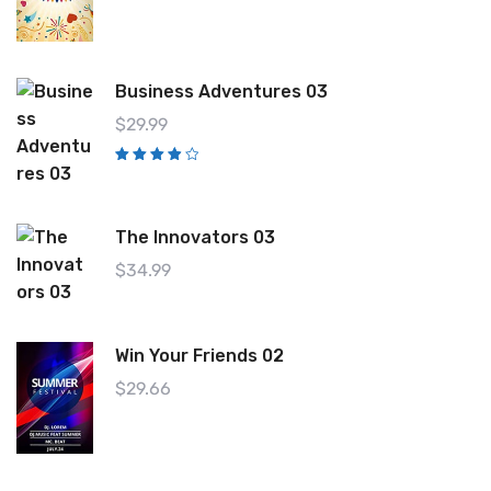
0
0
d
e
5
Business Adventures 03
$
29.99
Valorad
o con
4.00
de
5
The Innovators 03
$
34.99
Win Your Friends 02
$
29.66