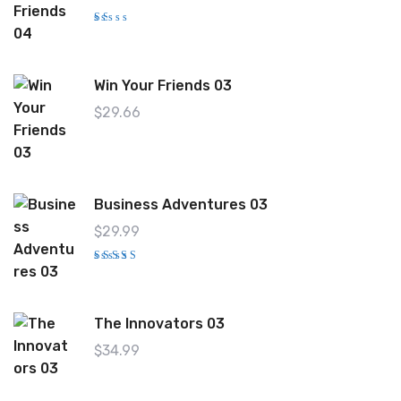
V
al
o
ra
d
Win Your Friends 03
o
c
o
$
29.66
n
1.
0
0
d
e
5
Business Adventures 03
$
29.99
Valorad
o con
4.00
de
5
The Innovators 03
$
34.99