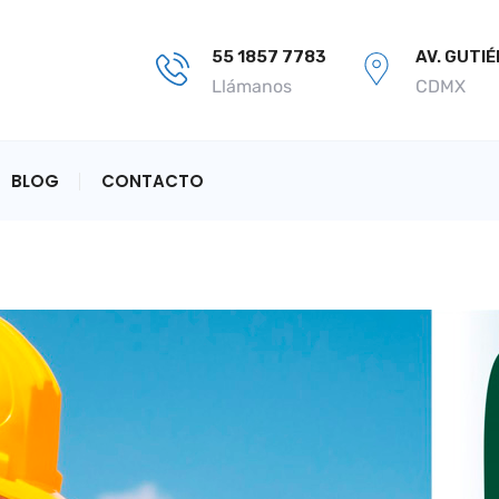
55 1857 7783
AV. GUTI
Llámanos
CDMX
BLOG
CONTACTO