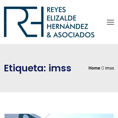
Etiqueta:
imss
Home
imss