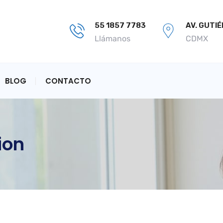
55 1857 7783
AV. GUTI
Llámanos
CDMX
BLOG
CONTACTO
ion