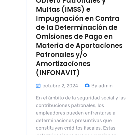
Obrero Patronales y
Multas (IMSS) e
Impugnación en Contra
de la Determinación de
Omisiones de Pago en
Materia de Aportaciones
Patronales y/o
Amortizaciones
(INFONAVIT)
octubre 2, 2024
By admin
En el ámbito de la seguridad social y las
contribuciones patronales, los
empleadores pueden enfrentarse a
determinaciones presuntivas que
constituyen créditos fiscales. Estas