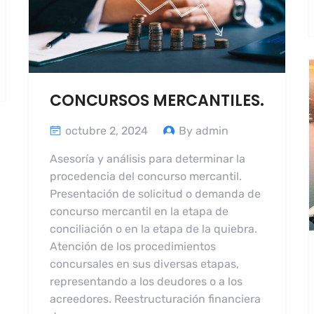
CONCURSOS MERCANTILES.
octubre 2, 2024
By admin
Asesoría y análisis para determinar la
procedencia del concurso mercantil.
Presentación de solicitud o demanda de
concurso mercantil en la etapa de
conciliación o en la etapa de la quiebra.
Atención de los procedimientos
concursales en sus diversas etapas,
representando a los deudores o a los
acreedores. Reestructuración financiera